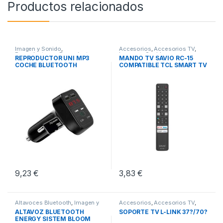
Productos relacionados
Imagen y Sonido
,
Accesorios
,
Accesorios TV
,
Reproductores
,
Reproductores
Imagen y Sonido
REPRODUCTOR UNI MP3
MANDO TV SAVIO RC-15
Mp3-Mp4
COCHE BLUETOOTH
COMPATIBLE TCL SMART TV
9,23
€
3,83
€
Altavoces Bluetooth
,
Imagen y
Accesorios
,
Accesorios TV
,
Sonido
,
Sonido
Imagen y Sonido
ALTAVOZ BLUETOOTH
SOPORTE TV L-LINK 37?/70?
ENERGY SISTEM BLOOM