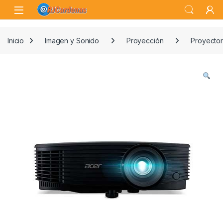
Skip to navigation
Skip to content
Open
Inicio
Imagen y Sonido
Proyección
Proyecto