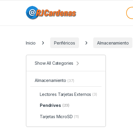
Skip to navigation
Skip to content
Sea
Categories
Inicio
Periféricos
Almacenamiento
Show All Categories
Almacenamiento
(37)
Lectores Tarjetas Externos
(3)
Pendrives
(23)
Tarjetas MicroSD
(11)