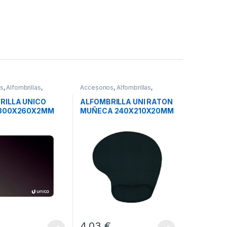
os
,
Alfombrillas
,
Accesorios
,
Alfombrillas
,
s
Periféricos
RILLA UNICO
ALFOMBRILLA UNI RATON
300X260X2MM
MUÑECA 240X210X20MM
4,03
€