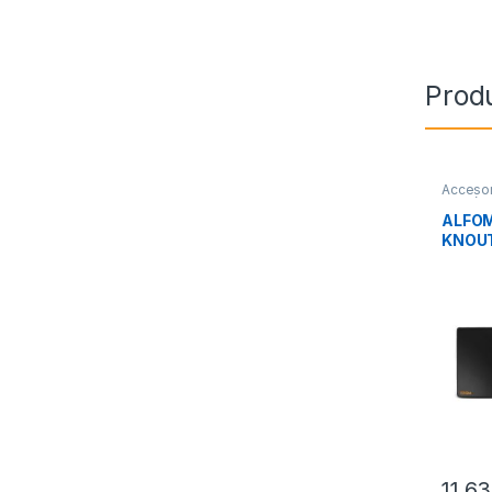
Prod
Accesor
Perifér
ALFOM
KNOUT
11,6