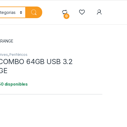
My Accoun
0
ARANGE
rives
,
Periféricos
COMBO 64GB USB 3.2
GE
50 disponibles