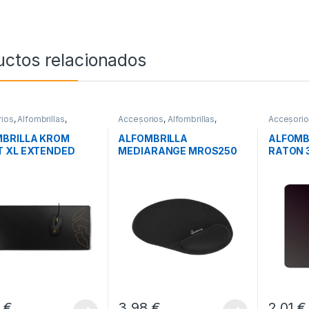
uctos relacionados
ios
,
Alfombrillas
,
Accesorios
,
Alfombrillas
,
Accesori
icos
Periféricos
Periférico
BRILLA KROM
ALFOMBRILLA
ALFOMB
 XL EXTENDED
MEDIARANGE MROS250
RATON 
BLACK
3
€
3,98
€
2,01
€