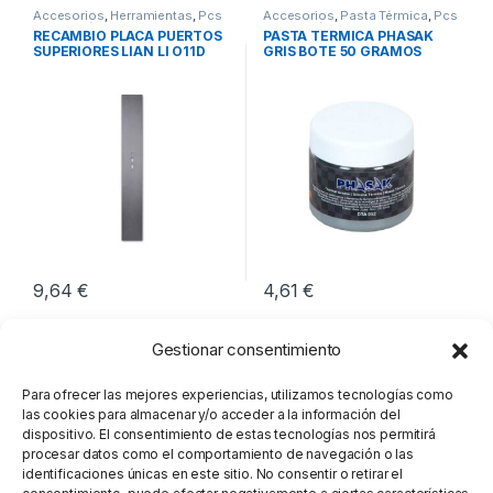
Accesorios
,
Herramientas
,
Pcs
Accesorios
,
Pasta Térmica
,
Pcs
Integración
Integración
RECAMBIO PLACA PUERTOS
PASTA TERMICA PHASAK
SUPERIORES LIAN LI O11D
GRIS BOTE 50 GRAMOS
EVO
9,64
€
4,61
€
Gestionar consentimiento
Para ofrecer las mejores experiencias, utilizamos tecnologías como
las cookies para almacenar y/o acceder a la información del
dispositivo. El consentimiento de estas tecnologías nos permitirá
procesar datos como el comportamiento de navegación o las
identificaciones únicas en este sitio. No consentir o retirar el