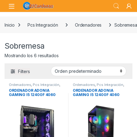
Skip to navigation
Skip to content
Open
Inicio
Pcs Integración
Ordenadores
Sobremes
Sobremesa
Mostrando los 6 resultados
Filters
Ordenadores
,
Pcs Integración
,
Ordenadores
,
Pcs Integración
,
Sobremesa
Sobremesa
ORDENADOR ADONIA
ORDENADOR ADONIA
GAMING I5 12400F 4060
GAMING I5 12400F 4060