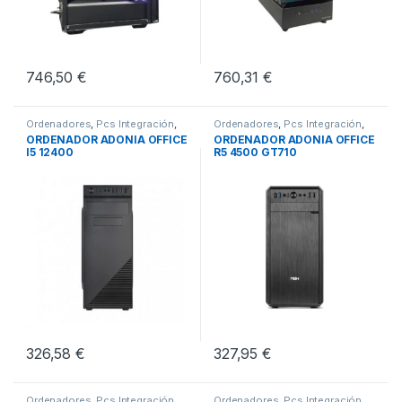
746,50
€
760,31
€
Ordenadores
,
Pcs Integración
,
Ordenadores
,
Pcs Integración
,
Sobremesa
Sobremesa
ORDENADOR ADONIA OFFICE
ORDENADOR ADONIA OFFICE
I5 12400
R5 4500 GT710
326,58
€
327,95
€
Ordenadores
,
Pcs Integración
,
Ordenadores
,
Pcs Integración
,