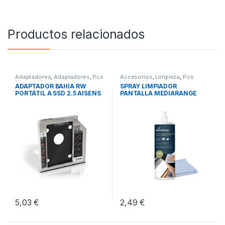
Productos relacionados
Adaptadores
,
Adaptadores
,
Pcs
Accesorios
,
Limpieza
,
Pcs
Integración
Integración
ADAPTADOR BAHÍA RW
SPRAY LIMPIADOR
PORTÁTIL A SSD 2.5 AISENS
PANTALLA MEDIARANGE
9.5MM
250ML
5,03
€
2,49
€