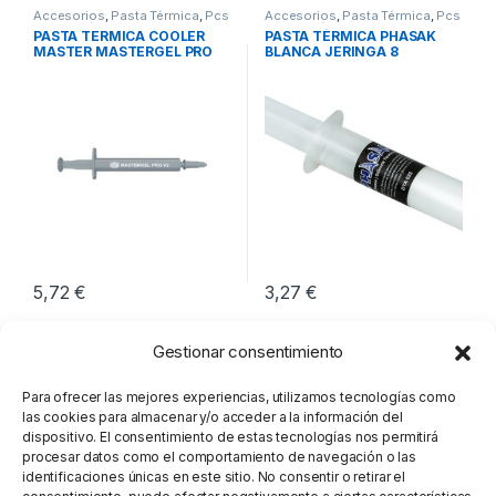
Accesorios
,
Pasta Térmica
,
Pcs
Accesorios
,
Pasta Térmica
,
Pcs
Integración
Integración
PASTA TERMICA COOLER
PASTA TÉRMICA PHASAK
MASTER MASTERGEL PRO
BLANCA JERINGA 8
V2
GRAMOS
5,72
€
3,27
€
Gestionar consentimiento
Para ofrecer las mejores experiencias, utilizamos tecnologías como
las cookies para almacenar y/o acceder a la información del
dispositivo. El consentimiento de estas tecnologías nos permitirá
procesar datos como el comportamiento de navegación o las
identificaciones únicas en este sitio. No consentir o retirar el