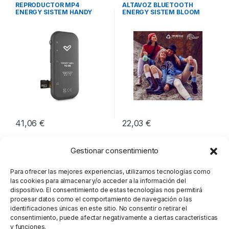
Sonido
,
Sonido
Sonido
,
Sonido
REPRODUCTOR MP4
ALTAVOZ BLUETOOTH
ENERGY SISTEM HANDY
ENERGY SISTEM BLOOM
AZUL
41,06
€
22,03
€
Gestionar consentimiento
Para ofrecer las mejores experiencias, utilizamos tecnologías como
las cookies para almacenar y/o acceder a la información del
dispositivo. El consentimiento de estas tecnologías nos permitirá
procesar datos como el comportamiento de navegación o las
identificaciones únicas en este sitio. No consentir o retirar el
consentimiento, puede afectar negativamente a ciertas características
y funciones.