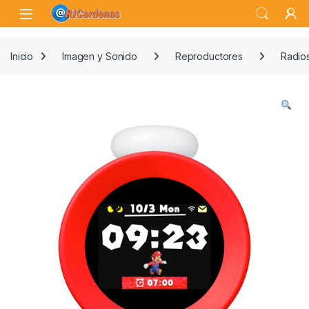
Skip to navigation
Skip to content
Open
Inicio
Imagen y Sonido
Reproductores
Radio