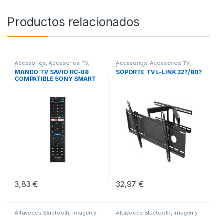
Productos relacionados
Accesorios
,
Accesorios TV
,
Accesorios
,
Accesorios TV
,
Imagen y Sonido
Imagen y Sonido
MANDO TV SAVIO RC-08
SOPORTE TV L-LINK 32?/80?
COMPATIBLE SONY SMART
TV
3,83
€
32,97
€
Altavoces Bluetooth
,
Imagen y
Altavoces Bluetooth
,
Imagen y