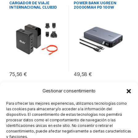
Cargadores Smartphones
,
Movilidad
CARGADOR DE VIAJE
POWER BANK UGREEN
Movilidad
INTERNACIONAL CLUB3D
20000MAH PD 100W
GAN 140W
75,56
€
49,58
€
Gestionar consentimiento
Para ofrecer las mejores experiencias, utilizamos tecnologías como
las cookies para almacenar y/o acceder a la información del
dispositivo. El consentimiento de estas tecnologías nos permitirá
procesar datos como el comportamiento de navegación o las
identificaciones únicas en este sitio. No consentir o retirar el
consentimiento, puede afectar negativamente a ciertas características
y funciones.