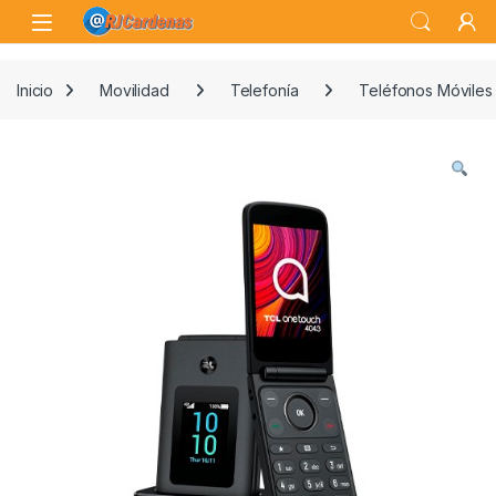
Skip to navigation
Skip to content
Open
Inicio
Movilidad
Telefonía
Teléfonos Móviles