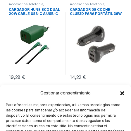
Accesorios Telefonía
,
Accesorios Telefonía
,
Cargadores Smartphones
,
Cargadores Smartphones
,
CARGADOR HUNE ECO DUAL
CARGADOR DE COCHE
Movilidad
Movilidad
20W CABLE USB-C A USB-C
CLUB3D PARA PORTÁTIL 36W
19,28
€
14,22
€
Gestionar consentimiento
Para ofrecer las mejores experiencias, utilizamos tecnologías como
las cookies para almacenar y/o acceder a la información del
dispositivo. El consentimiento de estas tecnologías nos permitirá
procesar datos como el comportamiento de navegación o las
identificaciones únicas en este sitio. No consentir o retirar el