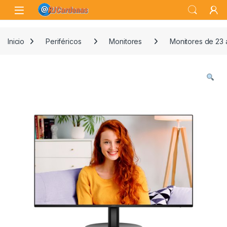
Skip to navigation
Skip to content
Open
Inicio
Periféricos
Monitores
Monitores de 23 