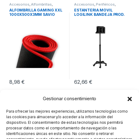
Accesorios
,
Alfombrillas
,
Accesorios
,
Periféricos
,
Periféricos
Soportes
ALFOMBRILLA GAMING XXL
ESTANTERIA MÓVIL
1000X500X3MM SAVIO
LOGILINK BANDEJA PROD.
GTDXXL
SANITARIOS
8,98
€
62,66
€
Gestionar consentimiento
Para ofrecer las mejores experiencias, utilizamos tecnologías como
las cookies para almacenar y/o acceder a la información del
dispositivo. El consentimiento de estas tecnologías nos permitirá
procesar datos como el comportamiento de navegación o las
identificaciones únicas en este sitio. No consentir o retirar el