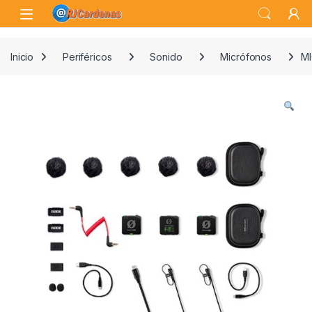
Skip to navigation
Skip to content
Open
Inicio
Periféricos
Sonido
Micrófonos
M