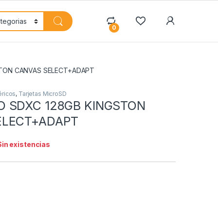
My Accoun
0
STON CANVAS SELECT+ADAPT
éricos
,
Tarjetas MicroSD
O SDXC 128GB KINGSTON
ELECT+ADAPT
Sin existencias