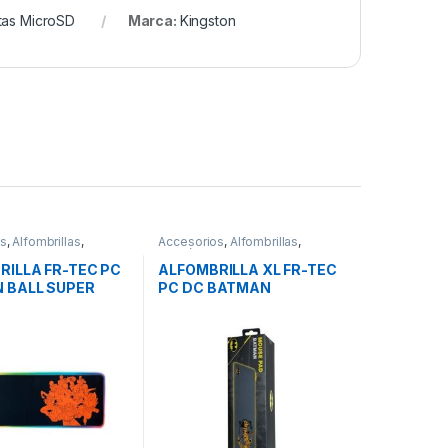
tas MicroSD
Marca:
Kingston
os
,
Alfombrillas
,
Accesorios
,
Alfombrillas
,
s
Periféricos
RILLA FR-TEC PC
ALFOMBRILLA XL FR-TEC
 BALL SUPER
PC DC BATMAN