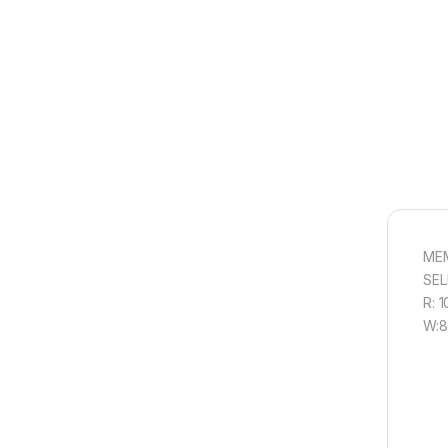
MEM
SEL
R: 
W:8