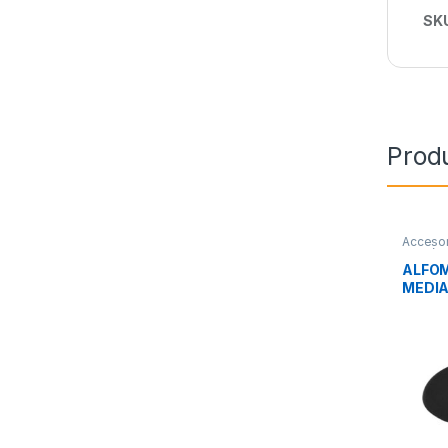
SK
Prod
Accesor
Perifér
ALFOM
MEDI
BLAC