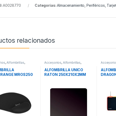
U:
A0028770
Categorías:
Almacenamiento
,
Periféricos
,
Tarje
uctos relacionados
ios
,
Alfombrillas
,
Accesorios
,
Alfombrillas
,
Accesori
icos
Periféricos
Periférico
BRILLA
ALFOMBRILLA UNICO
ALFOMB
ARANGE MROS250
RATON 250X210X2MM
DRAGON
K
GOKU