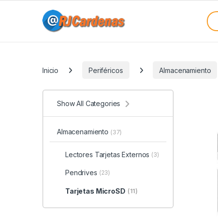
Skip to navigation
Skip to content
Sea
Categories
Inicio
Periféricos
Almacenamiento
Show All Categories
Almacenamiento
(37)
Lectores Tarjetas Externos
(3)
Pendrives
(23)
Tarjetas MicroSD
(11)