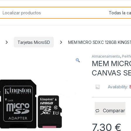
rch for:
Tarjetas MicroSD
MEM MICRO SDXC 128GB KING
Almacenamiento
,
Perif
MEM MICR
CANVAS S
Availability:
Comparar
7,30
€