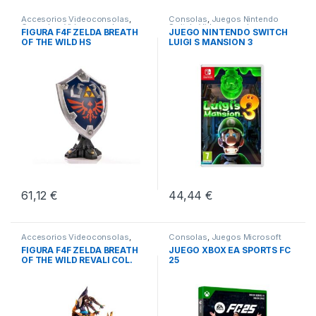
Accesorios Videoconsolas
,
Consolas
,
Juegos Nintendo
Consolas
,
Videoconsolas
Switch
,
Videoconsolas
FIGURA F4F ZELDA BREATH
JUEGO NINTENDO SWITCH
OF THE WILD HS
LUIGI S MANSION 3
61,12
€
44,44
€
Accesorios Videoconsolas
,
Consolas
,
Juegos Microsoft
Consolas
,
Videoconsolas
Xbox
,
Videoconsolas
FIGURA F4F ZELDA BREATH
JUEGO XBOX EA SPORTS FC
OF THE WILD REVALI COL.
25