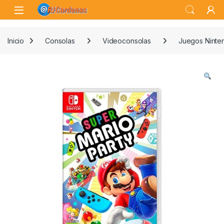
Skip to navigation
Skip to content
Open
Inicio
Consolas
Videoconsolas
Juegos Ninte