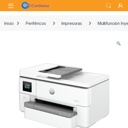
Skip to navigation
Skip to content
Open
Inicio
Periféricos
Impresoras
Multifunción Inye