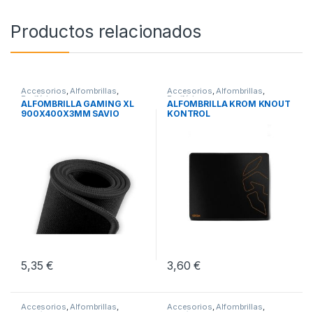
Productos relacionados
Accesorios
,
Alfombrillas
,
Accesorios
,
Alfombrillas
,
Periféricos
Periféricos
ALFOMBRILLA GAMING XL
ALFOMBRILLA KROM KNOUT
900X400X3MM SAVIO
KONTROL
GBEPCXL
5,35
€
3,60
€
Accesorios
,
Alfombrillas
,
Accesorios
,
Alfombrillas
,