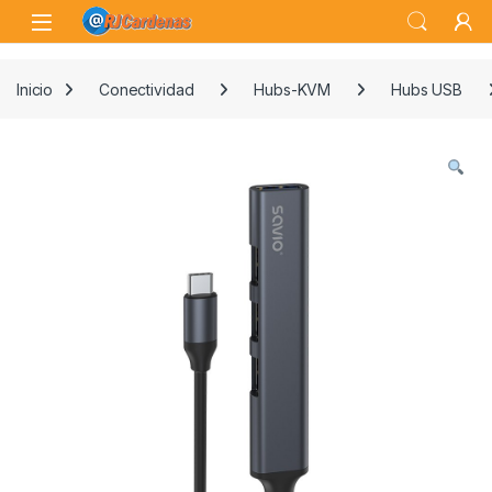
Skip to navigation
Skip to content
Open
Inicio
Conectividad
Hubs-KVM
Hubs USB