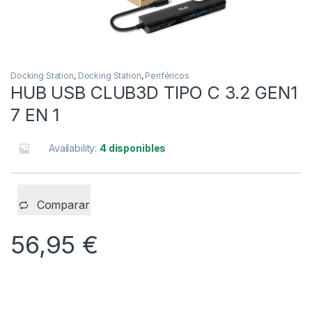
Docking Station
,
Docking Station
,
Periféricos
HUB USB CLUB3D TIPO C 3.2 GEN1
7 EN 1
Availability:
4 disponibles
Comparar
56,95
€