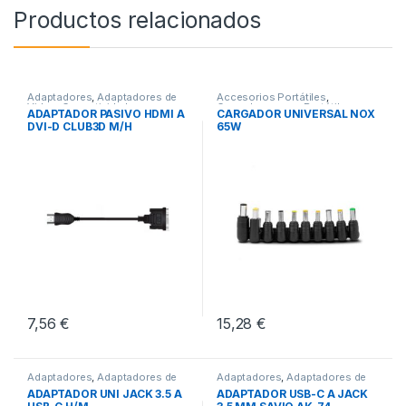
Productos relacionados
Adaptadores
,
Adaptadores de
Accesorios Portátiles
,
Video
,
Conectividad
Cargadores para Portátiles
,
ADAPTADOR PASIVO HDMI A
CARGADOR UNIVERSAL NOX
Conectividad
DVI-D CLUB3D M/H
65W
7,56
€
15,28
€
Adaptadores
,
Adaptadores de
Adaptadores
,
Adaptadores de
Audio
,
Conectividad
Audio
,
Conectividad
ADAPTADOR UNI JACK 3.5 A
ADAPTADOR USB-C A JACK