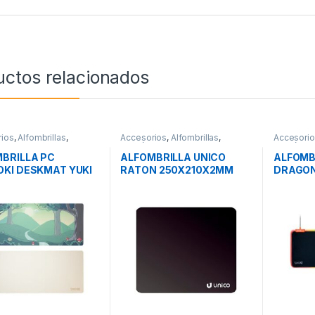
uctos relacionados
ios
,
Alfombrillas
,
Accesorios
,
Alfombrillas
,
Accesori
icos
Periféricos
Periférico
BRILLA PC
ALFOMBRILLA UNICO
ALFOMB
KI DESKMAT YUKI
RATON 250X210X2MM
DRAGON
GOKU