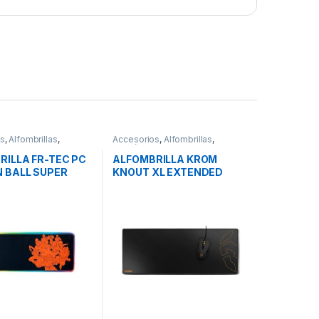
os
,
Alfombrillas
,
Accesorios
,
Alfombrillas
,
s
Periféricos
RILLA FR-TEC PC
ALFOMBRILLA KROM
 BALL SUPER
KNOUT XL EXTENDED