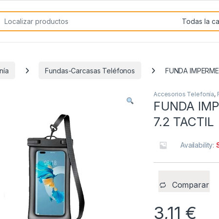
rch for:
nía
Fundas-Carcasas Teléfonos
FUNDA IMPERMEA
Accesorios Telefonía
,
FUNDA IMP
7.2 TACTIL
Availability:
Comparar
3,11
€