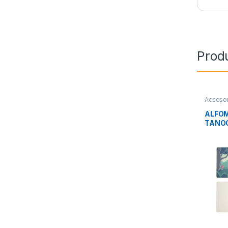
Prod
Accesor
Perifér
ALFOM
TANOO