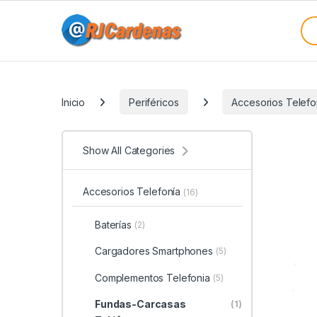
Skip to navigation
Skip to content
Sea
Categories
Inicio
Periféricos
Accesorios Telefo
Show All Categories
Accesorios Telefonía
(16)
Baterías
(2)
Cargadores Smartphones
(5)
Complementos Telefonia
(5)
Fundas-Carcasas
(1)