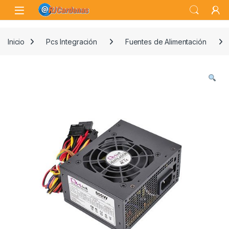
Skip to navigation
Skip to content
Open
Inicio
Pcs Integración
Fuentes de Alimentación