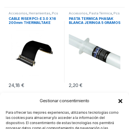
Accesorios
,
Herramientas
,
Pcs
Accesorios
,
Pasta Térmica
,
Pcs
Integración
Integración
CABLE RISER PCI-E 3.0 X16
PASTA TERMICA PHASAK
200mm THERMALTAKE
BLANCA JERINGA 5 GRAMOS
24,18
€
2,20
€
Gestionar consentimiento
Para ofrecer las mejores experiencias, utilizamos tecnologías como
las cookies para almacenar y/o acceder a la información del
dispositivo. El consentimiento de estas tecnologías nos permitirá
procesar datos como el comportamiento de navegación o las