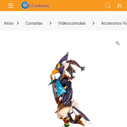
Skip to navigation
Skip to content
Open
Inicio
Consolas
Videoconsolas
Accesorios V