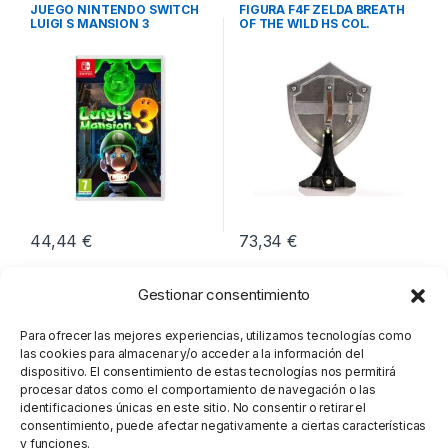
Switch
,
Videoconsolas
Consolas
,
Videoconsolas
JUEGO NINTENDO SWITCH
FIGURA F4F ZELDA BREATH
LUIGI S MANSION 3
OF THE WILD HS COL.
44,44
€
73,34
€
Gestionar consentimiento
Para ofrecer las mejores experiencias, utilizamos tecnologías como
las cookies para almacenar y/o acceder a la información del
dispositivo. El consentimiento de estas tecnologías nos permitirá
procesar datos como el comportamiento de navegación o las
identificaciones únicas en este sitio. No consentir o retirar el
consentimiento, puede afectar negativamente a ciertas características
y funciones.