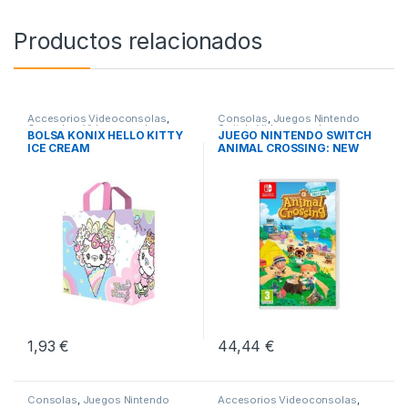
Productos relacionados
Accesorios Videoconsolas
,
Consolas
,
Juegos Nintendo
Consolas
,
Videoconsolas
Switch
,
Videoconsolas
BOLSA KONIX HELLO KITTY
JUEGO NINTENDO SWITCH
ICE CREAM
ANIMAL CROSSING: NEW
HORIZON
1,93
€
44,44
€
Consolas
,
Juegos Nintendo
Accesorios Videoconsolas
,