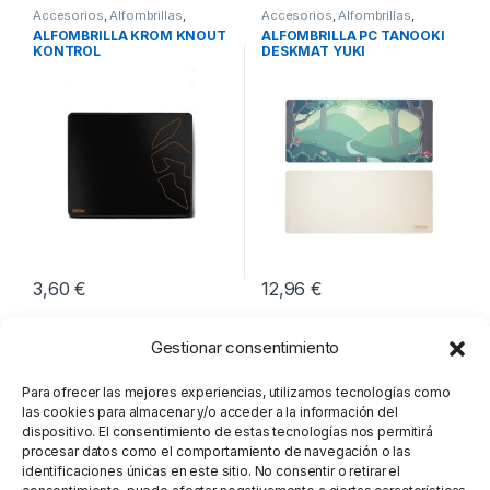
Accesorios
,
Alfombrillas
,
Accesorios
,
Alfombrillas
,
Periféricos
Periféricos
ALFOMBRILLA KROM KNOUT
ALFOMBRILLA PC TANOOKI
KONTROL
DESKMAT YUKI
3,60
€
12,96
€
Gestionar consentimiento
Para ofrecer las mejores experiencias, utilizamos tecnologías como
las cookies para almacenar y/o acceder a la información del
dispositivo. El consentimiento de estas tecnologías nos permitirá
procesar datos como el comportamiento de navegación o las
identificaciones únicas en este sitio. No consentir o retirar el