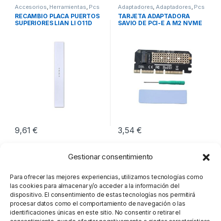
Accesorios
,
Herramientas
,
Pcs
Adaptadores
,
Adaptadores
,
Pcs
Integración
Integración
RECAMBIO PLACA PUERTOS
TARJETA ADAPTADORA
SUPERIORES LIAN LI O11D
SAVIO DE PCI-E A M2 NVME
EVO
M-KEY
9,61
€
3,54
€
Gestionar consentimiento
Para ofrecer las mejores experiencias, utilizamos tecnologías como
las cookies para almacenar y/o acceder a la información del
dispositivo. El consentimiento de estas tecnologías nos permitirá
procesar datos como el comportamiento de navegación o las
identificaciones únicas en este sitio. No consentir o retirar el