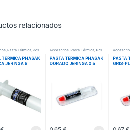
uctos relacionados
ios
,
Pasta Térmica
,
Pcs
Accesorios
,
Pasta Térmica
,
Pcs
Accesori
ción
Integración
Integració
A TÉRMICA PHASAK
PASTA TÉRMICA PHASAK
PASTA 
A JERINGA 8
DORADO JERINGA 0.5
GRIS-PL
OS
GRAMOS
GRAMO
7
€
0,65
€
0,67
€