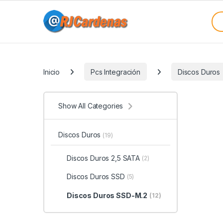
Skip to navigation
Skip to content
Sea
Categories
Inicio
Pcs Integración
Discos Duros
Show All Categories
Discos Duros
(19)
Discos Duros 2,5 SATA
(2)
Discos Duros SSD
(5)
Discos Duros SSD-M.2
(12)