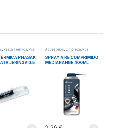
os
,
Pasta Térmica
,
Pcs
Accesorios
,
Limpieza
,
Pcs
n
Integración
TÉRMICA PHASAK
SPRAY AIRE COMPRIMIDO
ATA JERINGA 0.5
MEDIARANGE 400ML
S
2,26
€