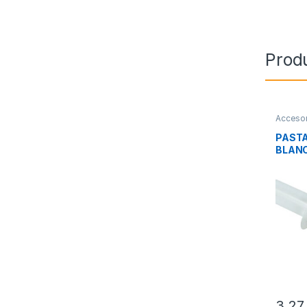
Prod
Accesor
Integra
PAST
BLANC
GRAM
3,2