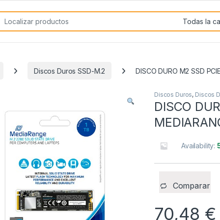
rch for:
Discos Duros SSD-M.2
DISCO DURO M2 SSD PCI
Discos Duros
,
Discos 
DISCO DUR
MEDIARAN
Availability:
Comparar
70,48
€