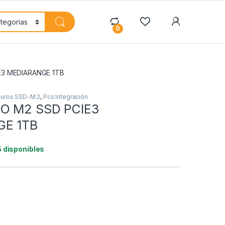
My Accoun
0
E3 MEDIARANGE 1TB
Duros SSD-M.2
,
Pcs Integración
O M2 SSD PCIE3
GE 1TB
5 disponibles