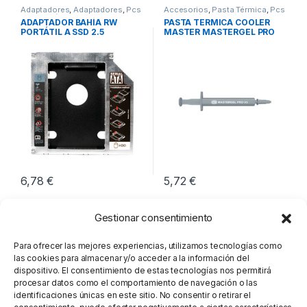
Adaptadores
,
Adaptadores
,
Pcs
Accesorios
,
Pasta Térmica
,
Pcs
Integración
Integración
ADAPTADOR BAHÍA RW
PASTA TERMICA COOLER
PORTÁTIL A SSD 2.5
MASTER MASTERGEL PRO
LOGILINK
V2
6,78
€
5,72
€
Gestionar consentimiento
Para ofrecer las mejores experiencias, utilizamos tecnologías como
las cookies para almacenar y/o acceder a la información del
dispositivo. El consentimiento de estas tecnologías nos permitirá
procesar datos como el comportamiento de navegación o las
identificaciones únicas en este sitio. No consentir o retirar el