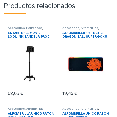
Productos relacionados
Accesorios
,
Periféricos
,
Accesorios
,
Alfombrillas
,
Soportes
Periféricos
ESTANTERIA MÓVIL
ALFOMBRILLA FR-TEC PC
LOGILINK BANDEJA PROD.
DRAGON BALL SUPER GOKU
SANITARIOS
62,66
€
19,45
€
Accesorios
,
Alfombrillas
,
Accesorios
,
Alfombrillas
,
Periféricos
Periféricos
ALFOMBRILLA UNICO RATON
ALFOMBRILLA UNICO RATON