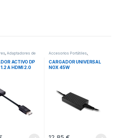
res
,
Adaptadores de
Accesorios Portátiles
,
nectividad
Cargadores para Portátiles
,
Conectividad
DOR ACTIVO DP
CARGADOR UNIVERSAL
1.2 A HDMI 2.0
NOX 45W
€
12,85
€