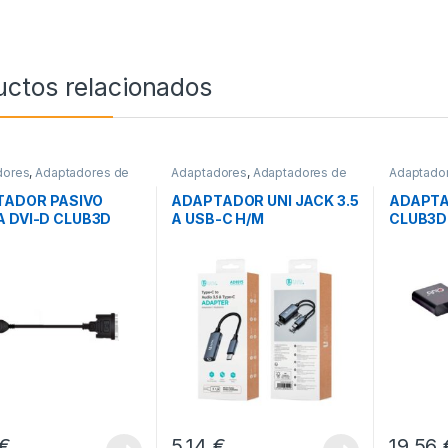
uctos relacionados
dores
,
Adaptadores de
Adaptadores
,
Adaptadores de
Adaptado
Conectividad
Audio
,
Conectividad
Video
,
Co
TADOR PASIVO
ADAPTADOR UNI JACK 3.5
ADAPTA
A DVI-D CLUB3D
A USB-C H/M
CLUB3D 
UHD
€
5,14
€
19,56