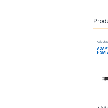
Prod
Adapta
Video
,
ADAP
HDMI 
M/H
7,56