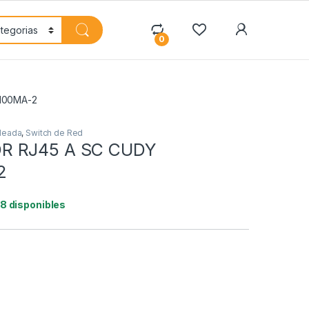
My Accoun
0
100MA-2
leada
,
Switch de Red
R RJ45 A SC CUDY
2
18 disponibles