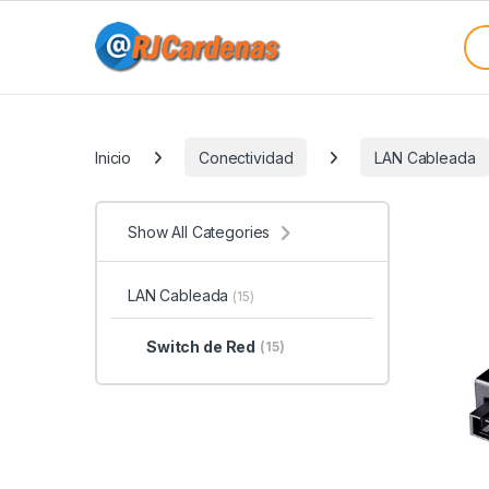
Skip to navigation
Skip to content
Sea
Categories
Inicio
Conectividad
LAN Cableada
Show All Categories
LAN Cableada
(15)
Switch de Red
(15)