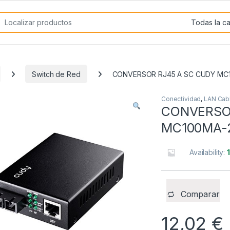
rch for:
Switch de Red
CONVERSOR RJ45 A SC CUDY MC
Conectividad
,
LAN Cab
CONVERSO
MC100MA-
Availability:
Comparar
12,02
€