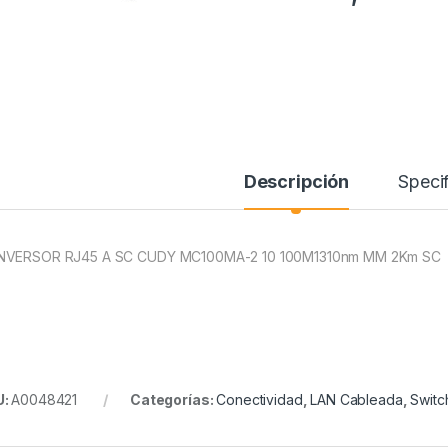
Descripción
Specif
VERSOR RJ45 A SC CUDY MC100MA-2 10 100M1310nm MM 2Km SC
U:
A0048421
Categorías:
Conectividad
,
LAN Cableada
,
Switc