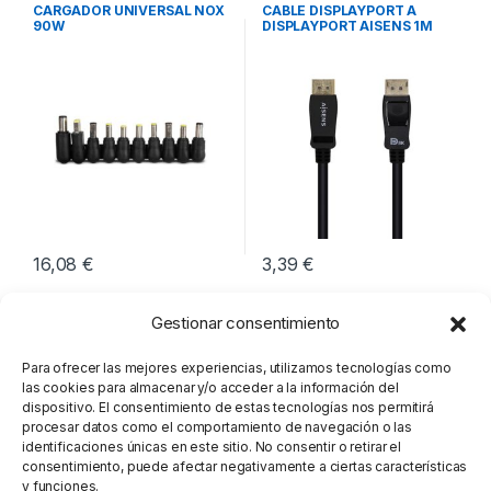
Cargadores para Portátiles
,
Video
,
Conectividad
CARGADOR UNIVERSAL NOX
CABLE DISPLAYPORT A
Conectividad
90W
DISPLAYPORT AISENS 1M
M/M
16,08
€
3,39
€
Gestionar consentimiento
Para ofrecer las mejores experiencias, utilizamos tecnologías como
las cookies para almacenar y/o acceder a la información del
dispositivo. El consentimiento de estas tecnologías nos permitirá
procesar datos como el comportamiento de navegación o las
identificaciones únicas en este sitio. No consentir o retirar el
consentimiento, puede afectar negativamente a ciertas características
y funciones.