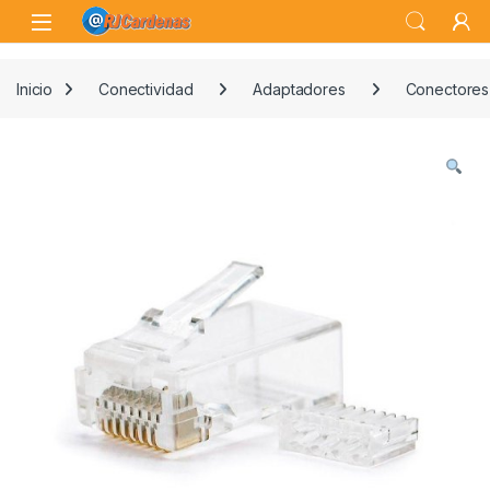
Skip to navigation
Skip to content
Open
Inicio
Conectividad
Adaptadores
Conectores