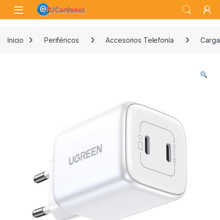
Skip to navigation
Skip to content
Open
Inicio
Periféricos
Accesorios Telefonía
Carga