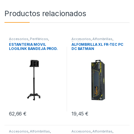
Productos relacionados
Accesorios
,
Periféricos
,
Accesorios
,
Alfombrillas
,
Soportes
Periféricos
ESTANTERIA MÓVIL
ALFOMBRILLA XL FR-TEC PC
LOGILINK BANDEJA PROD.
DC BATMAN
SANITARIOS
62,66
€
19,45
€
Accesorios
,
Alfombrillas
,
Accesorios
,
Alfombrillas
,