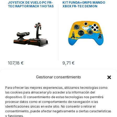
Otros Periféricos
Ocio y Tiempo libre
,
JOYSTICK DE VUELO PC FR-
KIT FUNDA+GRIPS MANDO
Videoconsolas
TEC RAPTOR MACH 1 HOTAS
XBOX FR-TEC DEMON
SLAYER
107,18
€
9,71
€
Gestionar consentimiento
Para ofrecer las mejores experiencias, utilizamos tecnologías como
las cookies para almacenar y/o acceder a la información del
dispositivo. El consentimiento de estas tecnologías nos permitirá
procesar datos como el comportamiento de navegación o las
identificaciones únicas en este sitio. No consentir o retirar el
consentimiento, puede afectar negativamente a ciertas características
y funciones.