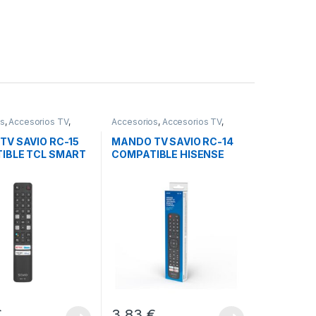
os
,
Accesorios TV
,
Accesorios
,
Accesorios TV
,
Sonido
Imagen y Sonido
TV SAVIO RC-15
MANDO TV SAVIO RC-14
IBLE TCL SMART
COMPATIBLE HISENSE
SMART TV
€
3,83
€