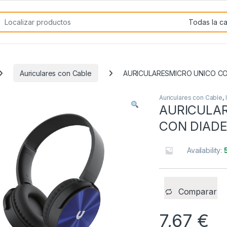
rch for:
Auriculares con Cable
AURICULARESMICRO UNICO CO
Auriculares con Cable
,
AURICULA
CON DIAD
Availability:
Comparar
7,67
€