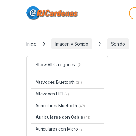
Skip to navigation
Skip to content
Sea
Categories
Inicio
Imagen y Sonido
Sonido
Show All Categories
Altavoces Bluetooth
(21)
Altavoces HIFI
(2)
Auriculares Bluetooth
(42)
Auriculares con Cable
(11)
Auriculares con Micro
(2)