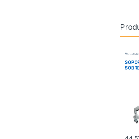
Prod
Accesor
Soport
SOPO
SOBRE
INCL 
44,