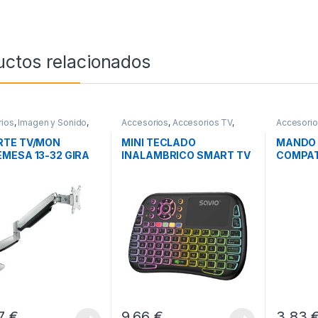
uctos relacionados
ios
,
Imagen y Sonido
,
Accesorios
,
Accesorios TV
,
Accesori
es TV
Imagen y Sonido
Imagen y 
RTE TV/MON
MINI TECLADO
MANDO 
MESA 13-32 GIRA
INALAMBRICO SMART TV
COMPAT
PLATA
SAVIO KW-04
TV
57
€
9,66
€
3,83