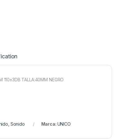
ication
M 110±3DB TALLA:40MM NEGRO
nido
,
Sonido
Marca:
UNICO