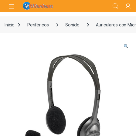
Skip to navigation
Skip to content
Open
Inicio
Periféricos
Sonido
Auriculares con Mic