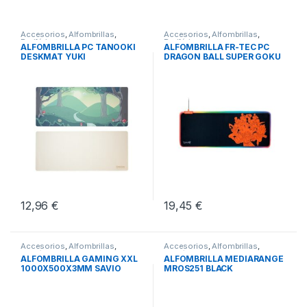
Accesorios
,
Alfombrillas
,
Accesorios
,
Alfombrillas
,
Periféricos
Periféricos
ALFOMBRILLA PC TANOOKI
ALFOMBRILLA FR-TEC PC
DESKMAT YUKI
DRAGON BALL SUPER GOKU
12,96
€
19,45
€
Accesorios
,
Alfombrillas
,
Accesorios
,
Alfombrillas
,
Periféricos
Periféricos
ALFOMBRILLA GAMING XXL
ALFOMBRILLA MEDIARANGE
1000X500X3MM SAVIO
MROS251 BLACK
GTDXXL