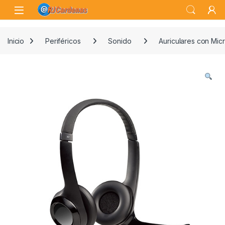
Skip to navigation
Skip to content
Open
Inicio
Periféricos
Sonido
Auriculares con Mic