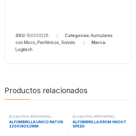
SKU:
160200228
Categorías:
Auriculares
con Micro
,
Periféricos
,
Sonido
Marca:
Logitech
Productos relacionados
Accesorios
,
Alfombrillas
,
Accesorios
,
Alfombrillas
,
Periféricos
Periféricos
ALFOMBRILLA UNICO RATON
ALFOMBRILLA KROM KNOUT
220X180X2MM
SPEED