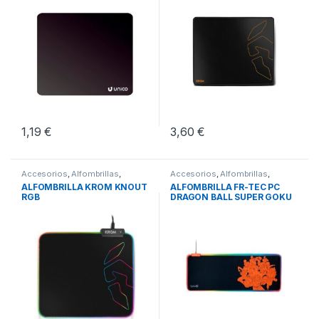
1,19
€
3,60
€
Accesorios
,
Alfombrillas
,
Accesorios
,
Alfombrillas
,
Periféricos
Periféricos
ALFOMBRILLA KROM KNOUT
ALFOMBRILLA FR-TEC PC
RGB
DRAGON BALL SUPER GOKU