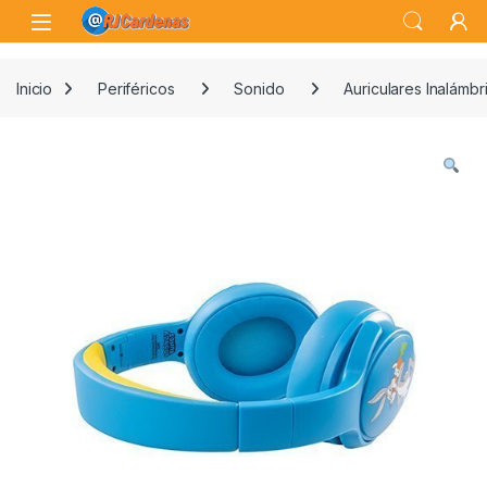
Skip to navigation
Skip to content
Open
Inicio
Periféricos
Sonido
Auriculares Inalámbr