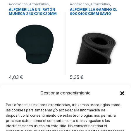
Accesorios
,
Alfombrillas
,
Accesorios
,
Alfombrillas
,
Periféricos
Periféricos
ALFOMBRILLA UNI RATON
ALFOMBRILLA GAMING XL
MUÑECA 240X210X20MM
900X400X3MM SAVIO
GPCXL
4,03
€
5,35
€
Gestionar consentimiento
Para ofrecer las mejores experiencias, utilizamos tecnologías como
las cookies para almacenar y/o acceder a la información del
dispositivo. El consentimiento de estas tecnologías nos permitirá
procesar datos como el comportamiento de navegación o las
identificaciones únicas en este sitio. No consentir o retirar el