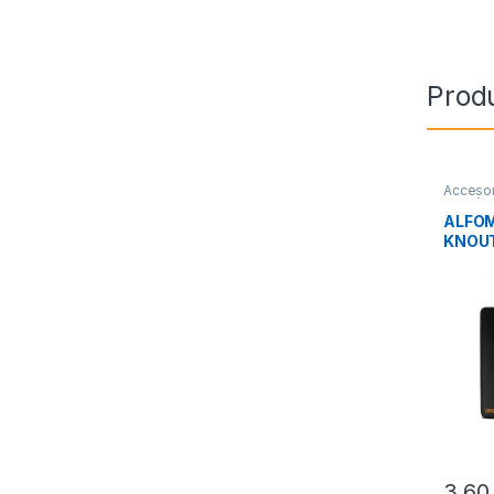
Prod
Accesor
Perifér
ALFOM
KNOU
3,6