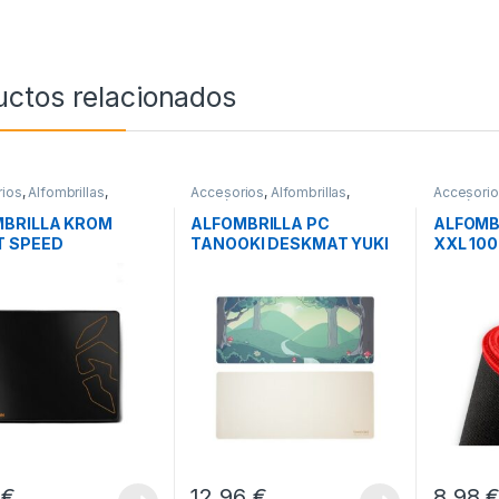
uctos relacionados
ios
,
Alfombrillas
,
Accesorios
,
Alfombrillas
,
Accesori
icos
Periféricos
Periférico
BRILLA KROM
ALFOMBRILLA PC
ALFOMB
T SPEED
TANOOKI DESKMAT YUKI
XXL 10
SAVIO 
0
€
12,96
€
8,98