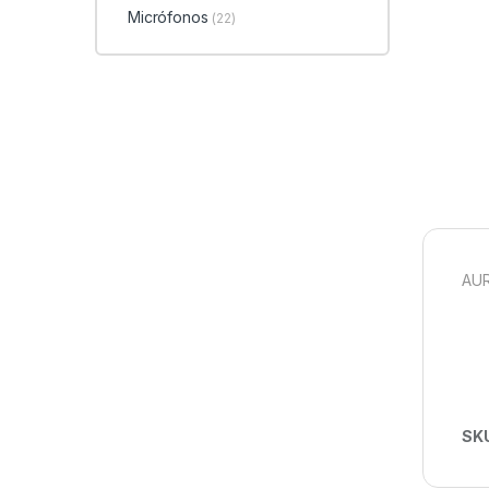
Micrófonos
(22)
AU
SK