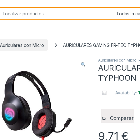
rch for:
Auriculares con Micro
AURICULARES GAMING FR-TEC TYP
Auriculares con Micro
,
AURICULAR
TYPHOON
Availability:
Comparar
9,71
€