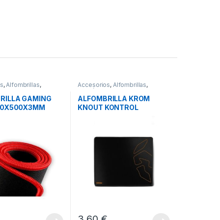
os
,
Alfombrillas
,
Accesorios
,
Alfombrillas
,
s
Periféricos
RILLA GAMING
ALFOMBRILLA KROM
00X500X3MM
KNOUT KONTROL
GTDXXL
€
3,60
€