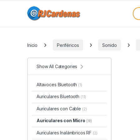
Skip to navigation
Skip to content
Sea
Categories
Inicio
Periféricos
Sonido
Show All Categories
Altavoces Bluetooth
(1)
Auriculares Bluetooth
(11)
Auriculares con Cable
(2)
Auriculares con Micro
(9)
Auriculares Inalámbricos RF
(2)