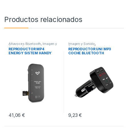
Productos relacionados
Altavoces Bluetooth
,
Imagen y
Imagen y Sonido
,
Sonido
,
Sonido
Reproductores
,
Reproductores
REPRODUCTOR MP4
REPRODUCTOR UNI MP3
Mp3-Mp4
ENERGY SISTEM HANDY
COCHE BLUETOOTH
41,06
€
9,23
€