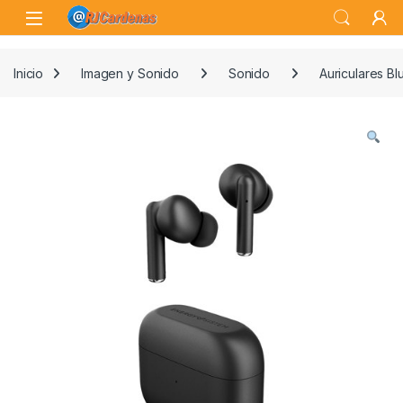
Skip to navigation
Skip to content
Open
Inicio
Imagen y Sonido
Sonido
Auriculares Bl