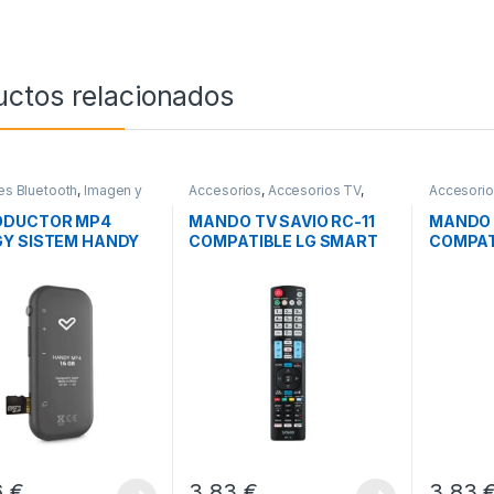
uctos relacionados
es Bluetooth
,
Imagen y
Accesorios
,
Accesorios TV
,
Accesori
,
Sonido
Imagen y Sonido
Imagen y 
ODUCTOR MP4
MANDO TV SAVIO RC-11
MANDO 
Y SISTEM HANDY
COMPATIBLE LG SMART
COMPAT
TV 3D
SMART 
6
€
3,83
€
3,83