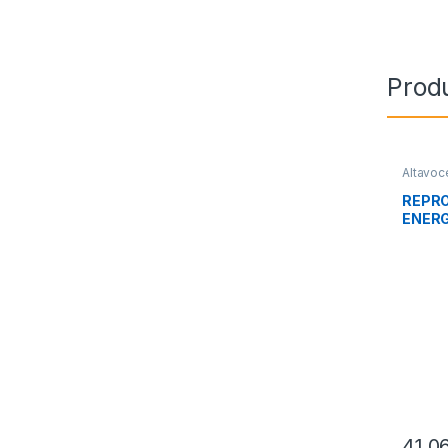
Prod
Altavoc
Sonido
REPR
ENERG
41,0