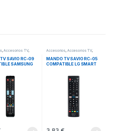
os
,
Accesorios TV
,
Accesorios
,
Accesorios TV
,
Sonido
Imagen y Sonido
TV SAVIO RC-09
MANDO TV SAVIO RC-05
IBLE SAMSUNG
COMPATIBLE LG SMART
TV
TV
€
3,83
€