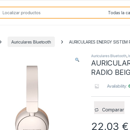
rch for:
Auriculares Bluetooth
AURICULARES ENERGY SISTEM 
Auriculares Bluetooth
,
AURICULA
RADIO BEI
Availability:
Comparar
22,03
€