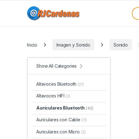
Skip to navigation
Skip to content
Sea
Categories
Inicio
Imagen y Sonido
Sonido
Show All Categories
Altavoces Bluetooth
(21)
Altavoces HIFI
(2)
Auriculares Bluetooth
(42)
Auriculares con Cable
(11)
Auriculares con Micro
(2)