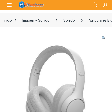
Skip to navigation
Skip to content
Open
Inicio
Imagen y Sonido
Sonido
Auriculares Bl