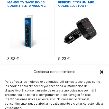
Imagen y Sonido
Reproductores
,
Reproductores
MANDO TV SAVIO RC-06
REPRODUCTOR UNI MP3
Mp3-Mp4
COMPATIBLE PANASONIC
COCHE BLUETOOTH
SMART TV
3,83
€
9,23
€
Gestionar consentimiento
Para ofrecer las mejores experiencias, utilizamos tecnologías como
las cookies para almacenar y/o acceder a la información del
dispositivo. El consentimiento de estas tecnologías nos permitirá
procesar datos como el comportamiento de navegación o las
identificaciones únicas en este sitio. No consentir o retirar el
consentimiento, puede afectar negativamente a ciertas características
y funciones.