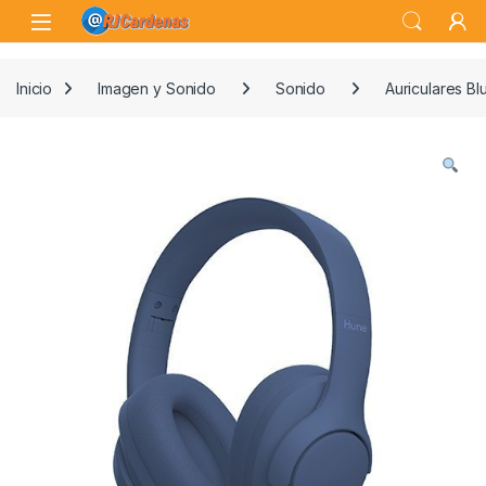
Skip to navigation
Skip to content
Open
Inicio
Imagen y Sonido
Sonido
Auriculares Bl