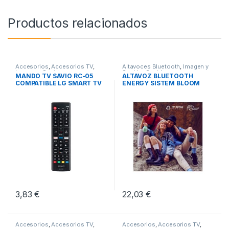
Productos relacionados
Accesorios
,
Accesorios TV
,
Altavoces Bluetooth
,
Imagen y
Imagen y Sonido
Sonido
,
Sonido
MANDO TV SAVIO RC-05
ALTAVOZ BLUETOOTH
COMPATIBLE LG SMART TV
ENERGY SISTEM BLOOM
AZUL
3,83
€
22,03
€
Accesorios
,
Accesorios TV
,
Accesorios
,
Accesorios TV
,