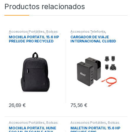
Productos relacionados
Accesorios Portátiles
,
Bolsas
Accesorios Telefonía
,
Transporte Portátiles
,
Movilidad
Cargadores Smartphones
,
MOCHILA PORTATIL 15.6 HP
CARGADOR DE VIAJE
Movilidad
PRELUDE PRO RECYCLED
INTERNACIONAL CLUB3D
GAN 140W
26,69
€
75,56
€
Accesorios Portátiles
,
Bolsas
Accesorios Portátiles
,
Bolsas
Transporte Portátiles
,
Movilidad
Transporte Portátiles
,
Movilidad
MOCHILA PORTATIL HUNE
MALETIN PORTATIL 15.6 HP