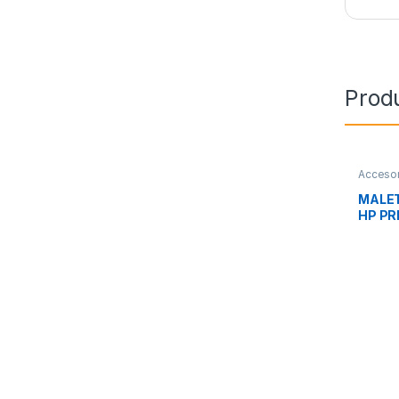
Prod
Accesor
Transpo
MALET
HP PR