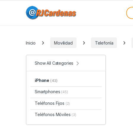
Skip to navigation
Skip to content
Sea
Categories
Inicio
Movilidad
Telefonía
Show All Categories
iPhone
(43)
Smartphones
(45)
Teléfonos Fijos
(2)
Teléfonos Móviles
(3)