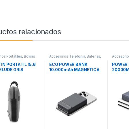
uctos relacionados
ios Portátiles
,
Bolsas
Accesorios Telefonía
,
Baterías
,
Accesorio
rte Portátiles
,
Movilidad
Movilidad
Movilidad
IN PORTATIL 15.6
ECO POWER BANK
POWER 
ELUDE GRIS
10.000mAh MAGNETICA
20000M
HUNE ROCA