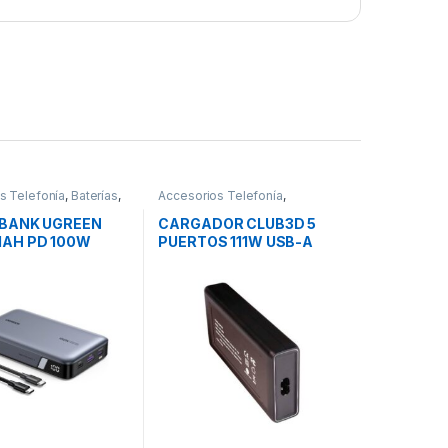
s Telefonía
,
Baterías
,
Accesorios Telefonía
,
Cargadores Smartphones
,
Movilidad
BANK UGREEN
CARGADOR CLUB3D 5
AH PD 100W
PUERTOS 111W USB-A
USB-C