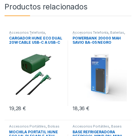
Productos relacionados
Accesorios Telefonía
,
Accesorios Telefonía
,
Baterías
,
Cargadores Smartphones
,
Movilidad
CARGADOR HUNE ECO DUAL
POWERBANK 20000 MAH
Movilidad
20W CABLE USB-C A USB-C
SAVIO BA-05 NEGRO
19,28
€
18,36
€
Accesorios Portátiles
,
Bolsas
Accesorios Portátiles
,
Bases
Transporte Portátiles
,
Movilidad
Refrigeradoras
,
Movilidad
MOCHILA PORTATIL HUNE
BASE REFRIGERADORA