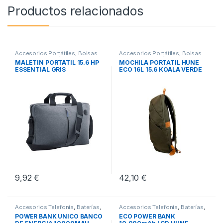
Productos relacionados
Accesorios Portátiles
,
Bolsas
Accesorios Portátiles
,
Bolsas
Transporte Portátiles
,
Movilidad
Transporte Portátiles
,
Movilidad
MALETIN PORTATIL 15.6 HP
MOCHILA PORTATIL HUNE
ESSENTIAL GRIS
ECO 16L 15.6 KOALA VERDE
OLIVA
9,92
€
42,10
€
Accesorios Telefonía
,
Baterías
,
Accesorios Telefonía
,
Baterías
,
Movilidad
Movilidad
POWER BANK UNICO BANCO
ECO POWER BANK