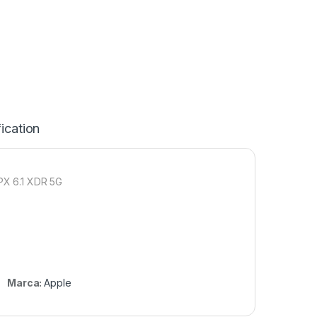
ication
PX 6.1 XDR 5G
Marca:
Apple