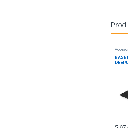
Prod
Accesor
Refrige
BASE 
DEEPC
NEGR
5,67