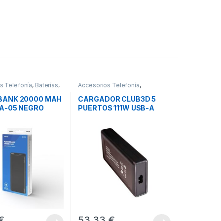
s Telefonía
,
Baterías
,
Accesorios Telefonía
,
Cargadores Smartphones
,
Movilidad
ANK 20000 MAH
CARGADOR CLUB3D 5
BA-05 NEGRO
PUERTOS 111W USB-A
USB-C
€
53,33
€