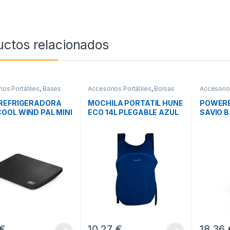
uctos relacionados
ios Portátiles
,
Bases
Accesorios Portátiles
,
Bolsas
Accesorio
radoras
,
Movilidad
Transporte Portátiles
,
Movilidad
Movilidad
REFRIGERADORA
MOCHILA PORTATIL HUNE
POWERB
OOL WIND PAL MINI
ECO 14L PLEGABLE AZUL
SAVIO 
O
OCEANO
€
10,27
€
18,36