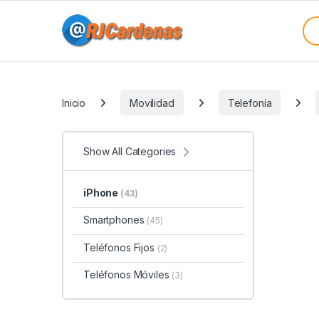
Skip to navigation
Skip to content
Sea
Categories
Inicio
Movilidad
Telefonía
Show All Categories
iPhone
(43)
Smartphones
(45)
Teléfonos Fijos
(2)
Teléfonos Móviles
(3)