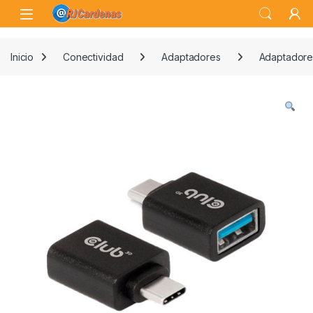
Skip to navigation
Skip to content
Open
Inicio
Conectividad
Adaptadores
Adaptadore