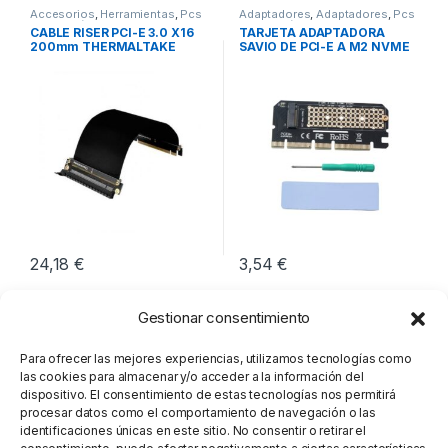
Accesorios
,
Herramientas
,
Pcs
Adaptadores
,
Adaptadores
,
Pcs
Integración
Integración
CABLE RISER PCI-E 3.0 X16
TARJETA ADAPTADORA
200mm THERMALTAKE
SAVIO DE PCI-E A M2 NVME
M-KEY
24,18
€
3,54
€
Gestionar consentimiento
Para ofrecer las mejores experiencias, utilizamos tecnologías como
las cookies para almacenar y/o acceder a la información del
dispositivo. El consentimiento de estas tecnologías nos permitirá
procesar datos como el comportamiento de navegación o las
identificaciones únicas en este sitio. No consentir o retirar el