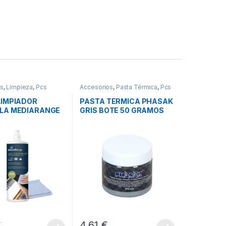
os
,
Limpieza
,
Pcs
Accesorios
,
Pasta Térmica
,
Pcs
n
Integración
LIMPIADOR
PASTA TERMICA PHASAK
LA MEDIARANGE
GRIS BOTE 50 GRAMOS
€
4,61
€