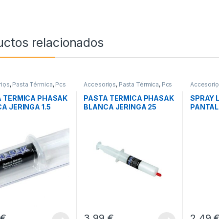
uctos relacionados
ios
,
Pasta Térmica
,
Pcs
Accesorios
,
Pasta Térmica
,
Pcs
Accesori
ción
Integración
Integració
A TERMICA PHASAK
PASTA TERMICA PHASAK
SPRAY 
A JERINGA 1.5
BLANCA JERINGA 25
PANTAL
OS
GRAMOS
250ML
7
€
3,99
€
2,49