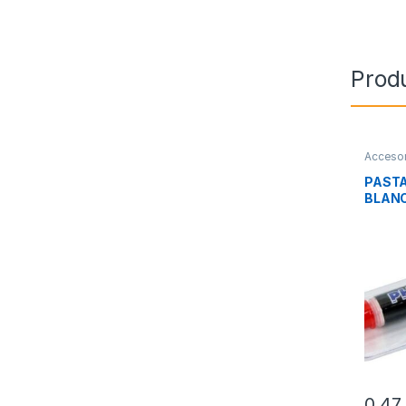
Prod
Accesor
Integra
PAST
BLANC
GRAM
0,4