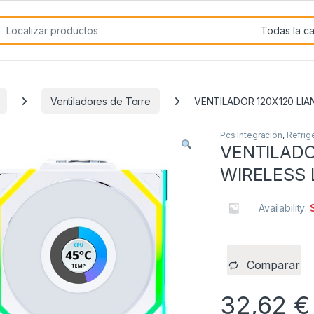
rch for:
Ventiladores de Torre
VENTILADOR 120X120 LIAN
Pcs Integración
,
Refrig
VENTILADOR
WIRELESS 
Availability:
Comparar
32,62
€