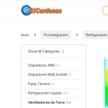
Skip to navigation
Skip to content
Sea
Categories
Inicio
Pcs Integración
Refrigeración
Show All Categories
Disipadores AMD
(1)
Disipadores Multi Socket
(7)
Pasta Térmica
(3)
Refrigeración Líquida
(30)
Ventiladores de Torre
(53)