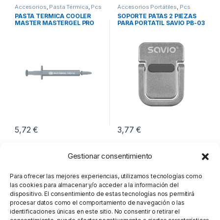
Accesorios
,
Pasta Térmica
,
Pcs
Accesorios Portátiles
,
Pcs
Integración
Integración
,
Soportes Notebook
PASTA TERMICA COOLER
SOPORTE PATAS 2 PIEZAS
MASTER MASTERGEL PRO
PARA PORTATIL SAVIO PB-03
V2
5,72
€
3,77
€
Gestionar consentimiento
Para ofrecer las mejores experiencias, utilizamos tecnologías como
las cookies para almacenar y/o acceder a la información del
dispositivo. El consentimiento de estas tecnologías nos permitirá
procesar datos como el comportamiento de navegación o las
identificaciones únicas en este sitio. No consentir o retirar el