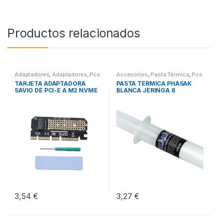
Productos relacionados
Adaptadores
,
Adaptadores
,
Pcs
Accesorios
,
Pasta Térmica
,
Pcs
Integración
Integración
TARJETA ADAPTADORA
PASTA TÉRMICA PHASAK
SAVIO DE PCI-E A M2 NVME
BLANCA JERINGA 8
M-KEY
GRAMOS
3,54
€
3,27
€