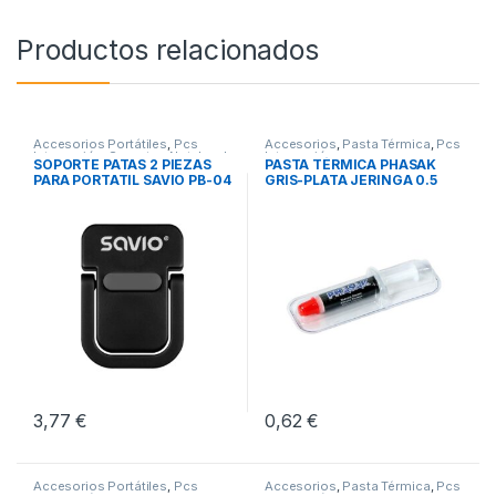
Productos relacionados
Accesorios Portátiles
,
Pcs
Accesorios
,
Pasta Térmica
,
Pcs
Integración
,
Soportes Notebook
Integración
SOPORTE PATAS 2 PIEZAS
PASTA TÉRMICA PHASAK
PARA PORTATIL SAVIO PB-04
GRIS-PLATA JERINGA 0.5
GRAMOS
3,77
€
0,62
€
Accesorios Portátiles
,
Pcs
Accesorios
,
Pasta Térmica
,
Pcs