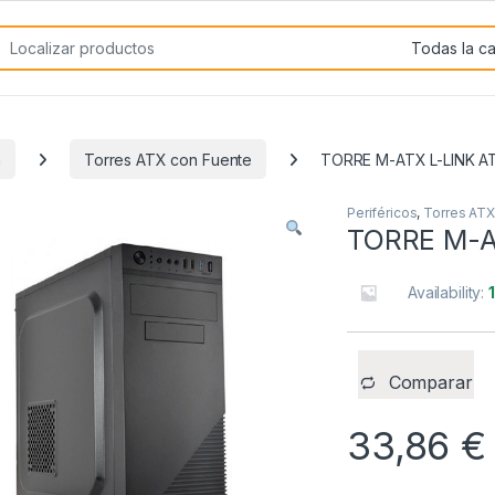
rch for:
a
Torres ATX con Fuente
TORRE M-ATX L-LINK A
Periféricos
,
Torres ATX
TORRE M-A
Availability:
Comparar
33,86
€