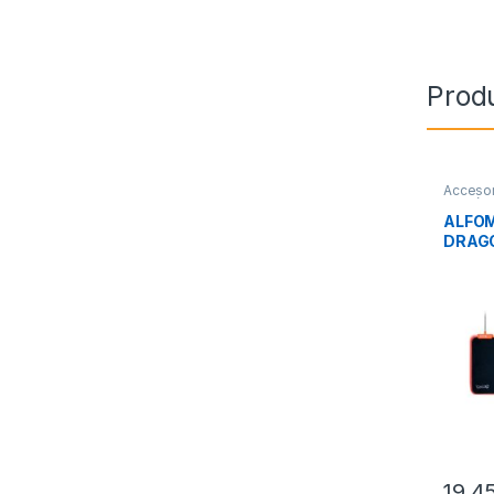
Prod
Accesor
Perifér
ALFOM
DRAGO
GOKU
19,4