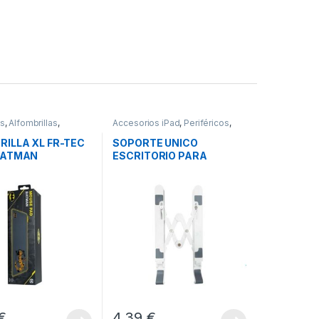
os
,
Alfombrillas
,
Accesorios iPad
,
Periféricos
,
s
Soportes iPad
RILLA XL FR-TEC
SOPORTE UNICO
BATMAN
ESCRITORIO PARA
TABLET O PORTATIL
€
4,39
€