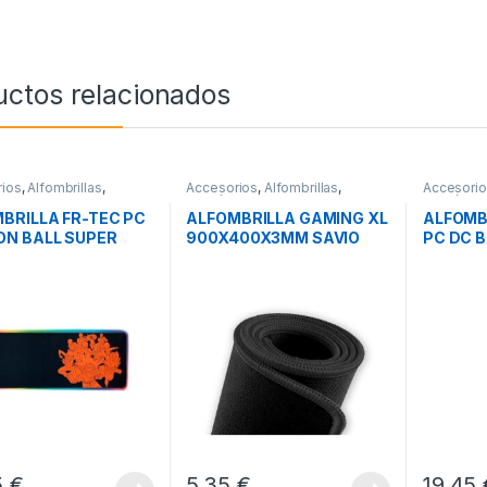
uctos relacionados
ios
,
Alfombrillas
,
Accesorios
,
Alfombrillas
,
Accesori
icos
Periféricos
Periférico
BRILLA FR-TEC PC
ALFOMBRILLA GAMING XL
ALFOMB
N BALL SUPER
900X400X3MM SAVIO
PC DC 
GBEPCXL
5
€
5,35
€
19,45