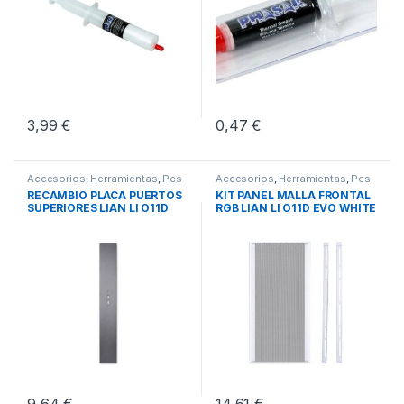
3,99
€
0,47
€
Accesorios
,
Herramientas
,
Pcs
Accesorios
,
Herramientas
,
Pcs
Integración
Integración
RECAMBIO PLACA PUERTOS
KIT PANEL MALLA FRONTAL
SUPERIORES LIAN LI O11D
RGB LIAN LI O11D EVO WHITE
EVO