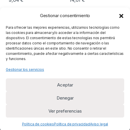
9,64
€
14,61
€
Gestionar consentimiento
Para ofrecer las mejores experiencias, utilizamos tecnologías como
las cookies para almacenar y/o acceder a la información del
dispositivo. El consentimiento de estas tecnologías nos permitirá
procesar datos como el comportamiento de navegación o las
identificaciones únicas en este sitio. No consentir o retirar el
consentimiento, puede afectar negativamente a ciertas características
y funciones.
Gestionar los servicios
Aceptar
Denegar
Ver preferencias
¿Alguna duda? Llámanos
+34 669 954 625
Política de cookies
Política de privacidad
Aviso legal