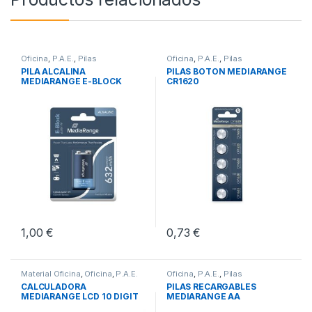
Oficina
,
P.A.E.
,
Pilas
Oficina
,
P.A.E.
,
Pilas
PILA ALCALINA
PILAS BOTON MEDIARANGE
MEDIARANGE E-BLOCK
CR1620
1,00
€
0,73
€
Material Oficina
,
Oficina
,
P.A.E.
Oficina
,
P.A.E.
,
Pilas
CALCULADORA
PILAS RECARGABLES
MEDIARANGE LCD 10 DIGIT
MEDIARANGE AA